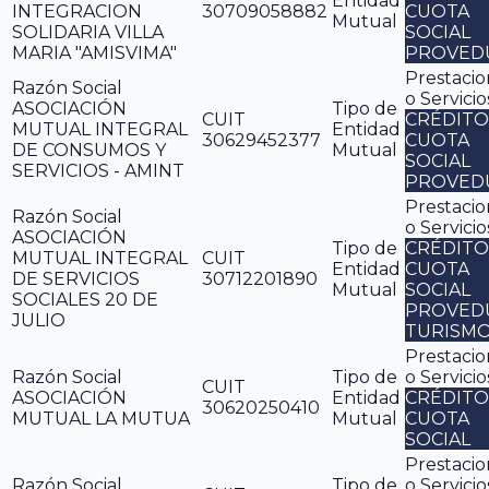
Entidad
INTEGRACION
30709058882
CUOTA
Mutual
SOLIDARIA VILLA
SOCIAL
MARIA "AMISVIMA"
PROVED
Prestacio
Razón Social
o Servicio
ASOCIACIÓN
Tipo de
CUIT
CRÉDITO
MUTUAL INTEGRAL
Entidad
30629452377
CUOTA
DE CONSUMOS Y
Mutual
SOCIAL
SERVICIOS - AMINT
PROVED
Prestacio
Razón Social
o Servicio
ASOCIACIÓN
Tipo de
CRÉDITO
MUTUAL INTEGRAL
CUIT
Entidad
CUOTA
DE SERVICIOS
30712201890
Mutual
SOCIAL
SOCIALES 20 DE
PROVED
JULIO
TURISM
Prestacio
Razón Social
Tipo de
o Servicio
CUIT
ASOCIACIÓN
Entidad
CRÉDITO
30620250410
MUTUAL LA MUTUA
Mutual
CUOTA
SOCIAL
Prestacio
Razón Social
Tipo de
o Servicio