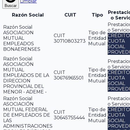
Limpiar
Buscar
Prestaci
Razón Social
CUIT
Tipo
o Servi
Prestacio
Razón Social
o Servicio
ASOCIACION
Tipo de
CUIT
CRÉDITO
MUTUAL
Entidad
30710803273
CUOTA
EMPLEADOS
Mutual
SOCIAL
BONAERENSES
PROVED
Razón Social
Prestacio
ASOCIACIÓN
o Servicio
MUTUAL
Tipo de
CUIT
CRÉDITO
EMPLEADOS DE LA
Entidad
30676965501
CUOTA
DIRECCION
Mutual
SOCIAL
PROVINCIAL DEL
PROVED
MENOR - ADEME -
Razón Social
Prestacio
ASOCIACIÓN
o Servicio
MUTUAL FEDERAL
Tipo de
CRÉDITO
CUIT
DE EMPLEADOS DE
Entidad
CUOTA
30645755444
LAS
Mutual
SOCIAL
ADMINISTRACIONES
PROVED