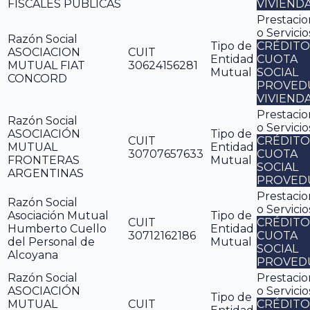
FISCALES PÚBLICAS
VIVIEND
Prestacio
o Servicio
Razón Social
Tipo de
CRÉDITO
ASOCIACION
CUIT
Entidad
CUOTA
MUTUAL FIAT
30624156281
Mutual
SOCIAL
CONCORD
PROVED
VIVIEND
Prestacio
Razón Social
o Servicio
ASOCIACIÓN
Tipo de
CUIT
CRÉDITO
MUTUAL
Entidad
30707657633
CUOTA
FRONTERAS
Mutual
SOCIAL
ARGENTINAS
PROVED
Prestacio
Razón Social
o Servicio
Asociación Mutual
Tipo de
CUIT
CRÉDITO
Humberto Cuello
Entidad
30712162186
CUOTA
del Personal de
Mutual
SOCIAL
Alcoyana
PROVED
Razón Social
Prestacio
ASOCIACIÓN
o Servicio
Tipo de
MUTUAL
CUIT
CRÉDITO