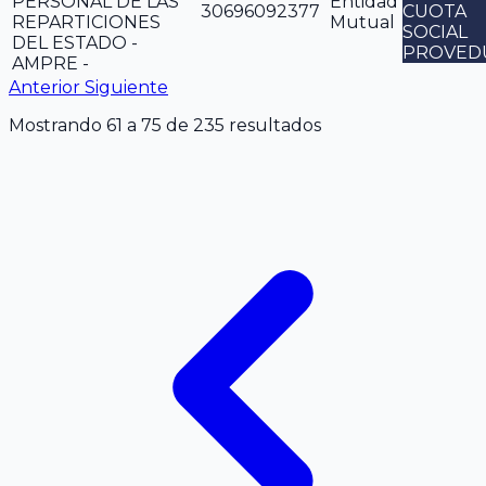
PERSONAL DE LAS
Entidad
30696092377
CUOTA
REPARTICIONES
Mutual
SOCIAL
DEL ESTADO -
PROVED
AMPRE -
Anterior
Siguiente
Mostrando
61
a
75
de
235
resultados