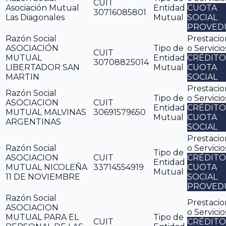
CUIT
Asociación Mutual
Entidad
CUOTA
30716085801
Las Diagonales
Mutual
SOCIAL
PROVED
Razón Social
Prestacio
ASOCIACIÓN
Tipo de
o Servicio
CUIT
MUTUAL
Entidad
CRÉDITO
30708825014
LIBERTADOR SAN
Mutual
CUOTA
MARTIN
SOCIAL
Prestacio
Razón Social
Tipo de
o Servicio
ASOCIACION
CUIT
Entidad
CRÉDITO
MUTUAL MALVINAS
30691579650
Mutual
CUOTA
ARGENTINAS
SOCIAL
Prestacio
Razón Social
o Servicio
Tipo de
ASOCIACION
CUIT
CRÉDITO
Entidad
MUTUAL NICOLEÑA
33714554919
CUOTA
Mutual
11 DE NOVIEMBRE
SOCIAL
PROVED
Razón Social
Prestacio
ASOCIACION
o Servicio
MUTUAL PARA EL
Tipo de
CUIT
CRÉDITO