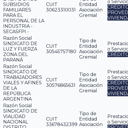
o Servici
SUBSIDIOS
CUIT
Entidad
CRÉDIT
FAMILIARES
30623310031
Asociación
PROVED
PARA EL
Gremial
VIVIEND
PERSONAL DE LA
INDUSTRIA -
SECASFPI -
Razón Social
Tipo de
SINDICATO DE
Prestaci
CUIT
Entidad
LUZ Y FUERZA
o Servici
30545757180
Asociación
ZONA DEL
CRÉDIT
Gremial
PARANÁ
Razón Social
SINDICATO DE
Prestaci
Tipo de
TRABAJADORES
o Servici
CUIT
Entidad
VIALES Y AFINES
CRÉDIT
30576865631
Asociación
DE LA
PROVED
Gremial
REPÚBLICA
VIVIEND
ARGENTINA
Razón Social
SINDICATO DE
Tipo de
VIALIDAD
Prestaci
CUIT
Entidad
NACIONAL
o Servici
33678432399
Asociación
DISTRITO
PROVED