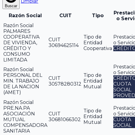
Limpiar
Buscar
Prestac
Razón Social
CUIT
Tipo
o Servi
Razón Social
PALMARES
COOPERATIVA
Tipo de
Prestaci
CUIT
DE VIVIENDA,
Entidad
o Servici
30694625114
CRÉDITO Y
Cooperativa
CRÉDIT
CONSUMO
LIMITADA
Prestaci
Razón Social
o Servici
PERSONAL DEL
Tipo de
CUIT
CRÉDIT
MIN. TRABAJO
Entidad
30578280312
CUOTA
DE LA NACION
Mutual
SOCIAL
(AMET)
PROVED
Razón Social
PRE.NA.PA
Prestaci
Tipo de
ASOCIACIÓN
CUIT
o Servici
Entidad
MUTUAL
30681066302
CUOTA
Mutual
COMPENSADORA
SOCIAL
SANITARIA