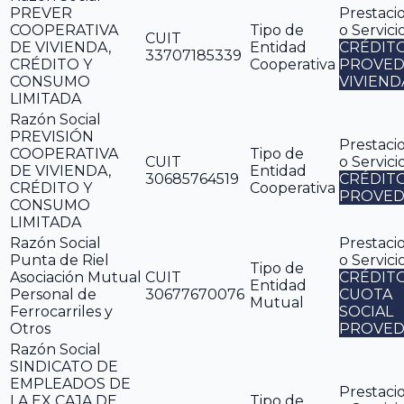
PREVER
Prestaci
COOPERATIVA
Tipo de
o Servici
CUIT
DE VIVIENDA,
Entidad
CRÉDIT
33707185339
CRÉDITO Y
Cooperativa
PROVED
CONSUMO
VIVIEND
LIMITADA
Razón Social
PREVISIÓN
Prestaci
COOPERATIVA
Tipo de
CUIT
o Servici
DE VIVIENDA,
Entidad
30685764519
CRÉDIT
CRÉDITO Y
Cooperativa
PROVED
CONSUMO
LIMITADA
Razón Social
Prestaci
Punta de Riel
o Servici
Tipo de
Asociación Mutual
CUIT
CRÉDIT
Entidad
Personal de
30677670076
CUOTA
Mutual
Ferrocarriles y
SOCIAL
Otros
PROVED
Razón Social
SINDICATO DE
EMPLEADOS DE
Prestaci
LA EX CAJA DE
Tipo de