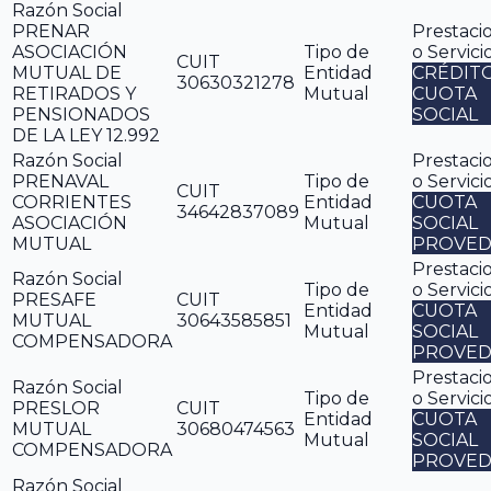
Razón Social
PRENAR
Prestaci
ASOCIACIÓN
Tipo de
o Servici
CUIT
MUTUAL DE
Entidad
CRÉDIT
30630321278
RETIRADOS Y
Mutual
CUOTA
PENSIONADOS
SOCIAL
DE LA LEY 12.992
Razón Social
Prestaci
PRENAVAL
Tipo de
o Servici
CUIT
CORRIENTES
Entidad
CUOTA
34642837089
ASOCIACIÓN
Mutual
SOCIAL
MUTUAL
PROVED
Prestaci
Razón Social
Tipo de
o Servici
PRESAFE
CUIT
Entidad
CUOTA
MUTUAL
30643585851
Mutual
SOCIAL
COMPENSADORA
PROVED
Prestaci
Razón Social
Tipo de
o Servici
PRESLOR
CUIT
Entidad
CUOTA
MUTUAL
30680474563
Mutual
SOCIAL
COMPENSADORA
PROVED
Razón Social