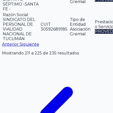
Gremial
SÉPTIMO -SANTA
FE -
Razón Social
SINDICATO DEL
Tipo de
Prestaci
PERSONAL DE
CUIT
Entidad
o Servici
VIALIDAD
30592689185
Asociación
PROVED
NACIONAL DE
Gremial
TUCUMÁN
Anterior
Siguiente
Mostrando
211
a
225
de
235
resultados