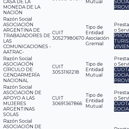
CASA DE LA
Mutual
SOCIA
MONEDA DE LA
PROV
NACIÓN
Razón Social
ASOCIACIÓN
Presta
Tipo de
ARGENTINA DE
o Serv
CUIT
Entidad
TRABAJADORES DE
PROV
30527980670
Asociación
LAS
TURI
Gremial
COMUNICACIONES -
VIVIE
AATRAC-
Razón Social
Presta
ASOCIACIÓN
Tipo de
o Serv
CUIT
CÍRCULO DE
Entidad
CUOT
30531161218
GENDARMERÍA
Mutual
SOCIA
NACIONAL
PROV
Razón Social
ASOCIACIÓN DE
Presta
Tipo de
APOYO A LAS
CUIT
o Serv
Entidad
MUJERES
30691367866
CUOT
Mutual
ARGENTINAS
SOCIA
SOLAS
Razón Social
ASOCIACIÓN DE